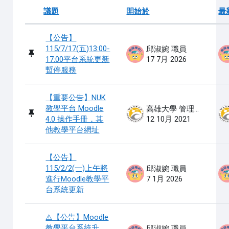
議題
開始於
最
狀態
List of discussions. Showing 15 of 
【公告】
115/7/17(五)13:00-
邱淑婉 職員
17:00平台系統更新
17 7月 2026
暫停服務
【重要公告】NUK
教學平台 Moodle
高雄大學 管理員
4.0 操作手冊，其
12 10月 2021
他教學平台網址
【公告】
115/2/2(一)上午將
邱淑婉 職員
進行Moodle教學平
7 1月 2026
台系統更新
⚠️【公告】Moodle
教學平台系統升
邱淑婉 職員