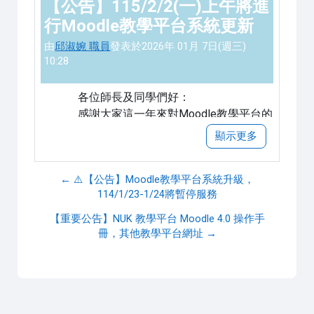
Number of replies: 0
【公告】115/2/2(一)上午將進
行Moodle教學平台系統更新
由
邱淑婉 職員
發表於
2026年 01月 7日(週三)
10:28
各位師長及同學們好：
感謝大家這一年來對Moodle教學平台的
支持與使用，為提供更安全的服務平
顯示更多
台，本中心將於
115年2月2日(一)上午
進行Moodle教學平台的更新作業，
更新
← ⚠️【公告】Moodle教學平台系統升級，
期間平台將暫停服務。
114/1/23-1/24將暫停服務
造成您的不便，敬請見諒。
【重要公告】NUK 教學平台 Moodle 4.0 操作手
冊，其他教學平台網址 →
教學發展中心 敬上
永久連結