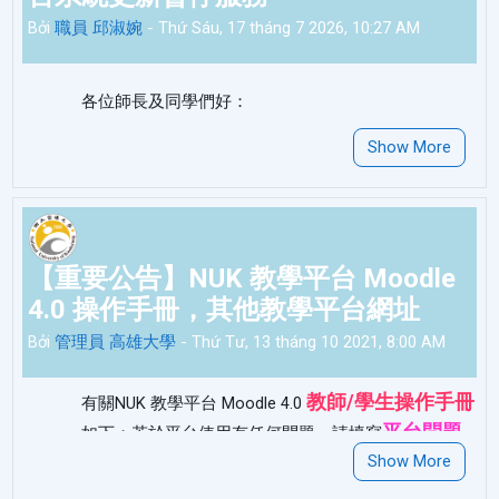
Bởi
職員 邱淑婉
-
Thứ Sáu, 17 tháng 7 2026, 10:27 AM
各位師長及同學們好：
為提供更安全的服務平台，本中心將於
115年7月17日
Show More
(五)下午13:00-17:00
進行Moodle教學平台的安全性更
新作業，
更新期間平台將暫停服務。
造成您的不便，敬請見諒。
【重要公告】NUK 教學平台 Moodle
教學發展中心 敬上
4.0 操作手冊，其他教學平台網址
Bởi
管理員 高雄大學
-
Thứ Tư, 13 tháng 10 2021, 8:00 AM
Permalink
Thảo luận về chủ đề này
(0 phúc đáp)
教師/學生操作手冊
有關NUK 教學平台 Moodle 4.0
平台問題
如下；若於平台使用有任何問題，請填寫
回報表
Show More
，將有專人協助排解您的問題。