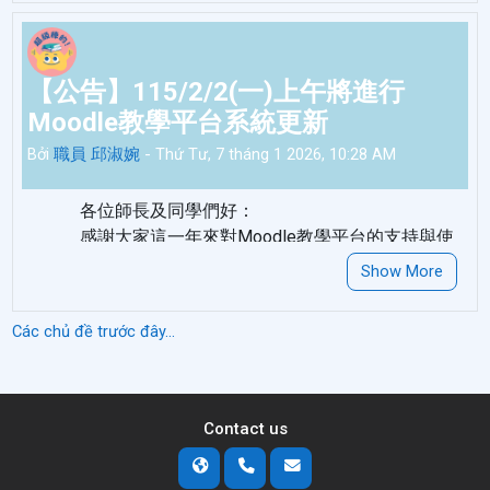
NUK 教學平台 Moodle 4.0
【公告】115/2/2(一)上午將進行
Moodle教學平台系統更新
Bởi
職員 邱淑婉
-
Thứ Tư, 7 tháng 1 2026, 10:28 AM
各位師長及同學們好：
【教師操作手
【學生操作手
【平台問題回報
冊】
冊】
單】
感謝大家這一年來對Moodle教學平台的支持與使
用，為提供更安全的服務平台，本中心將於
115年
Show More
💡學分班學生資料匯入
表單：
【
教學平台
2月2日(一)上午
進行Moodle教學平台的更新作
Moodle
4.0
】
💡
業，
更新期間平台將暫停服務。
Các chủ đề trước đây...
造成您的不便，敬請見諒。
教學平台Moodle3.0
自111年1月28日(五)起停止服
教學發展中心 敬上
務；
Contact us
e起來高大教學平台1.0
因系統老舊不利更新及維護，
於
111年8月1日起
停止服務。
Permalink
Thảo luận về chủ đề này
(0 phúc đáp)